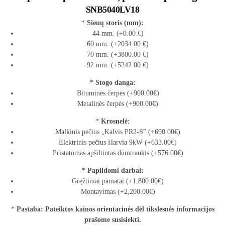
SNB5040LV18
*
Sienų storis (mm):
44 mm. (+0.00 €)
60 mm. (+2034.00 €)
70 mm. (+3800.00 €)
92 mm. (+5242.00 €)
*
Stogo danga:
Bituminės čerpės (+900.00€)
Metalinės čerpės (+900.00€)
*
Krosnelė:
Malkinis pečius „Kalvis PR2-S” (+690.00€)
Elektrinis pečius Harvia 9kW (+633.00€)
Pristatomas apšiltintas dūmtraukis (+576.00€)
*
Papildomi darbai:
Gręžtiniai pamatai (+1,800.00€)
Montavimas (+2,200.00€)
*
Pastaba: Pateiktos kainos orientacinės dėl tikslesnės informacijos
prašome susisiekti.