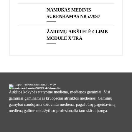
NAMUKAS MEDINIS
SURENKAMAS NB5770S7
ŽAIDIMŲ AIKŠTELĖ CLIMB
MODULE X'TRA
Aukštos kokybės statybinė mediena, medienos gaminiai. Visi
gaminiai gaminami iš kruopščiai atrinktos medienos. Gaminių
gamybai naudojama džiovinta mediena, pagal Jūsų pageidavimą
medieną galime nudažyti su profesionalia tam skirta įranga.