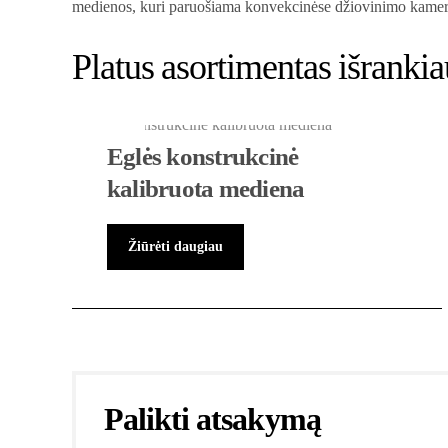
medienos, kuri paruošiama konvekcinėse džiovinimo kamer
Platus asortimentas išranki
Eglės konstrukcinė
kalibruota mediena
Žiūrėti daugiau
Palikti atsakymą