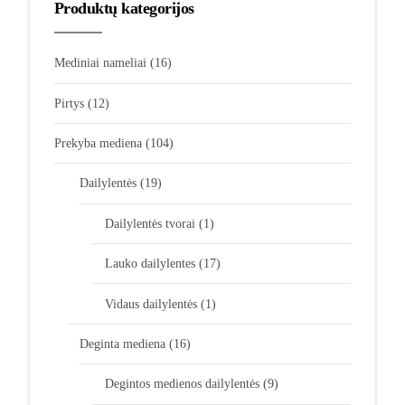
Produktų kategorijos
Mediniai nameliai
(16)
Pirtys
(12)
Prekyba mediena
(104)
Dailylentės
(19)
Dailylentės tvorai
(1)
Lauko dailylentes
(17)
Vidaus dailylentės
(1)
Deginta mediena
(16)
Degintos medienos dailylentės
(9)