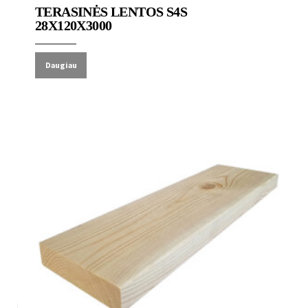
TERASINĖS LENTOS S4S
28X120X3000
Daugiau