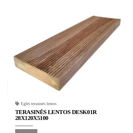
Eglės terasinės lentos
TERASINĖS LENTOS DESK01R
28X120X5100