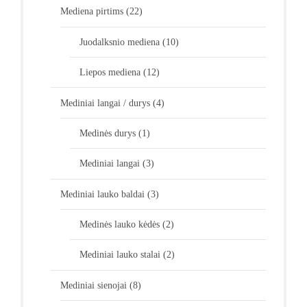
Mediena pirtims
(22)
Juodalksnio mediena
(10)
Liepos mediena
(12)
Mediniai langai / durys
(4)
Medinės durys
(1)
Mediniai langai
(3)
Mediniai lauko baldai
(3)
Medinės lauko kėdės
(2)
Mediniai lauko stalai
(2)
Mediniai sienojai
(8)