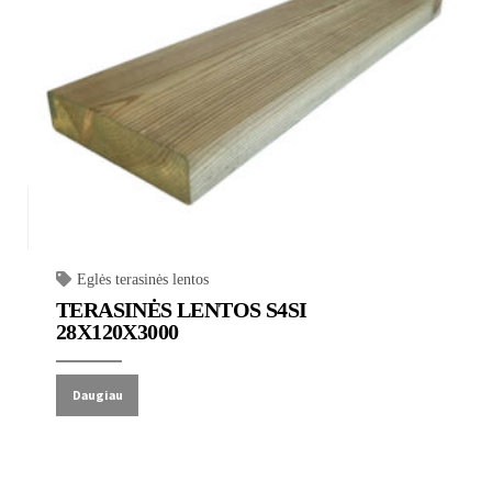
Eglės terasinės lentos
TERASINĖS LENTOS S4SI
28X120X3000
Daugiau