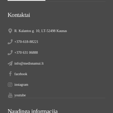
Kontaktai
R. Kalantos g. 10, LT-52498 Kaunas
+370-618-88221
+370 631 06888
info@medisnamui.lt
facebook
instagram
youtube
Naudinga informacija