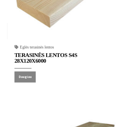
Eglės terasinės lentos
TERASINĖS LENTOS S4S
28X120X6000
Daugiau