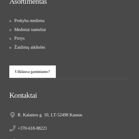
Asortimentas
Prekyba mediena
Mediniai nameliai
Pirtys
Žaidimų aikštelės
Užklausa gaminiams?
Kontaktai
R. Kalantos g. 10, LT-52498 Kaunas
+370-618-88221