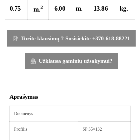
2
0.75
6.00
m.
13.86
kg.
m.
Turite klausimų ? Susisiekite +370-618-88221
Užklausa gaminių užsakymui?
Aprašymas
Duomenys
Profilis
SP 35×132