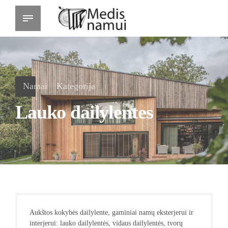
Namai
Kategorija
Lauko dailylentes
Aukštos kokybės dailylente, gaminiai namų eksterjerui ir
interjerui: lauko dailylentės, vidaus dailylentės, tvorų