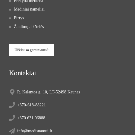
Prekyba mediena
Mediniai nameliai
Pirtys
Žaidimų aikštelės
Užklausa gaminiams?
Kontaktai
R. Kalantos g. 10, LT-52498 Kaunas
+370-618-88221
+370 631 06888
info@medisnamui.lt