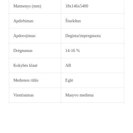
Matmenys (mm)
18x146x5400
Apdirbimas:
Šiurkštus
Apdorojimas:
Deginta/impregnuota
Drėgnumas
14-16 %
Kokybės klasė
AB
Medienos rūšis
Eglė
Vientisumas
Masyvo mediena