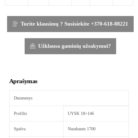
Turite klausimų ? Susisiekite +370-618-88221
Užklausa gaminių užsakymui?
Aprašymas
Duomenys
Profilis
UYSK 18×146
Spalva
Nussbaum 1700