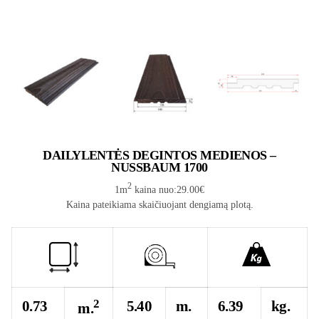
DAILYLENTĖS DEGINTOS MEDIENOS –
NUSSBAUM 1700
2
1m
kaina nuo:29.00€
Kaina pateikiama skaičiuojant dengiamą plotą.
2
0.73
5.40
m.
6.39
kg.
m.