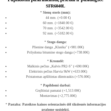
SFR6040L
*
Sienų storis (mm):
44 mm. (+0.00 €)
60 mm. (+1840.00 €)
70 mm. (+3542.00 €)
92 mm. (+5182.00 €)
*
Stogo danga:
Plienine danga „Klasika” (+981.00€)
Prilydoma bitumine stogo danga (+738.00€)
*
Krosnelė:
Malkinis pečius „Kalvis PR2-S” (+690.00€)
Elektrinis pečius Harvia 9kW (+633.00€)
Pristatomas apšiltintas dūmtraukis (+576.00€)
*
Papildomi darbai:
Gręžtiniai pamatai (+1,513.00€)
Montavimas (+2,775.00€)
*
Pastaba: Pateiktos kainos orientacinės dėl tikslesnės informacijos
prašome susisiekti.