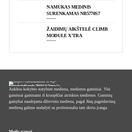
NAMUKAS MEDINIS
SURENKAMAS NB5770S7
ŽAIDIMŲ AIKŠTELĖ CLIMB
MODULE X'TRA
Aukštos kokybės statybinė mediena, medienos gaminiai. Visi
gaminiai gaminami iš kruopščiai atrinktos medienos. Gaminių
gamybai naudojama džiovinta mediena, pagal Jūsų pageidavimą
medieną galime nudažyti su profesionalia tam skirta įranga.
Medis namui