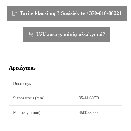
Turite klausimų ? Susisiekite +370-618-88221
Užklausa gaminių užsakymui?
Aprašymas
Duomenys
Sienos storis (mm)
35/44/60/70
Matmenys (mm)
4500×3000