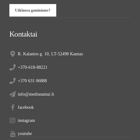
Užklausa gaminiams?
Kontaktai
R. Kalantos g. 10, LT-52498 Kaunas
+370-618-88221
+370 631 06888
info@medisnamui.lt
facebook
instagram
youtube