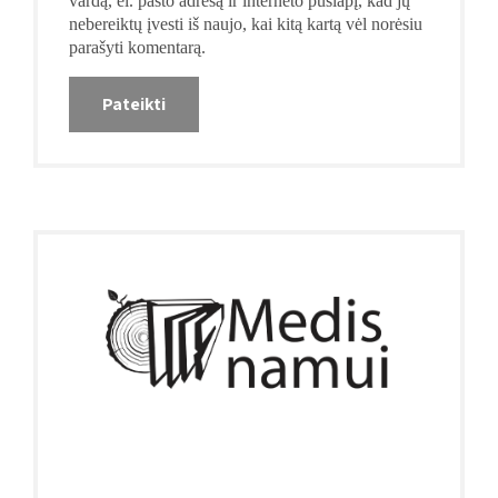
vardą, el. pašto adresą ir interneto puslapį, kad jų
nebereiktų įvesti iš naujo, kai kitą kartą vėl norėsiu
parašyti komentarą.