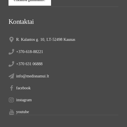
Užklausa gaminiams?
Kontaktai
R. Kalantos g. 10, LT-52498 Kaunas
+370-618-88221
+370 631 06888
info@medisnamui.lt
facebook
instagram
youtube