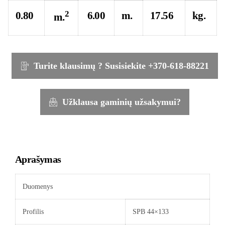
2
0.80
6.00
m.
17.56
kg.
m.
Turite klausimų ? Susisiekite +370-618-88221
Užklausa gaminių užsakymui?
Aprašymas
Duomenys
Profilis
SPB 44×133