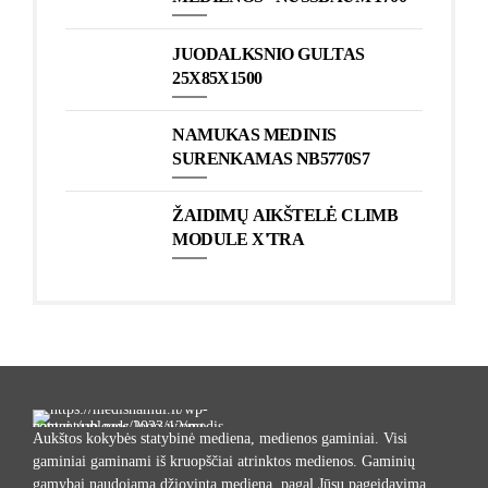
JUODALKSNIO GULTAS
25X85X1500
NAMUKAS MEDINIS
SURENKAMAS NB5770S7
ŽAIDIMŲ AIKŠTELĖ CLIMB
MODULE X'TRA
Aukštos kokybės statybinė mediena, medienos gaminiai. Visi
gaminiai gaminami iš kruopščiai atrinktos medienos. Gaminių
gamybai naudojama džiovinta mediena, pagal Jūsų pageidavimą