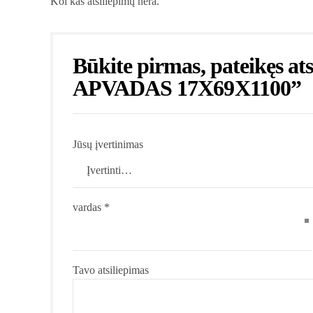
Kol kas atsiliepimų nėra.
Būkite pirmas, pateikęs
APVADAS 17X69X1100”
Jūsų įvertinimas
vardas
*
Tavo atsiliepimas