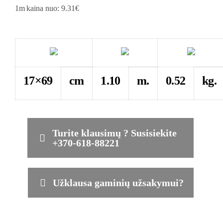
1m
kaina nuo: 9.31€
17×69
cm
1.10
m.
0.52
kg.
Turite klausimų ? Susisiekite
+370-618-88221
Užklausa gaminių užsakymui?