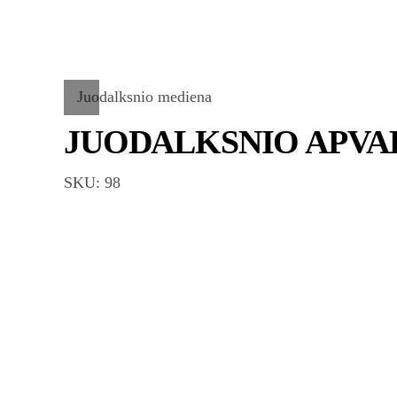
Juodalksnio mediena
JUODALKSNIO APVAD
SKU: 98