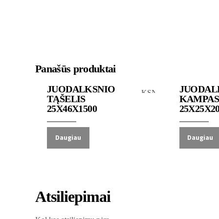
Panašūs produktai
Juodalksnio mediena
Juodalksnio
JUODALKSNIO
JUODAL
TĄŠELIS
KAMPAS 
25X46X1500
25X25X2
Daugiau
Daugiau
Atsiliepimai