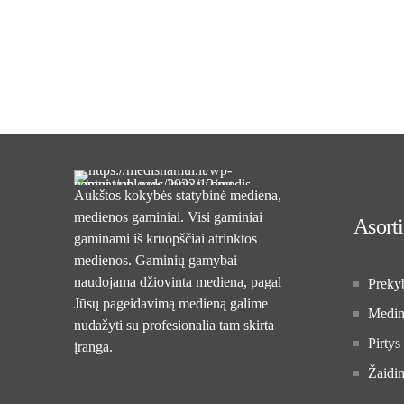
Aukštos kokybės statybinė mediena,
medienos gaminiai. Visi gaminiai
Asort
gaminami iš kruopščiai atrinktos
medienos. Gaminių gamybai
naudojama džiovinta mediena, pagal
Preky
Jūsų pageidavimą medieną galime
Medini
nudažyti su profesionalia tam skirta
Pirtys
įranga.
Žaidim