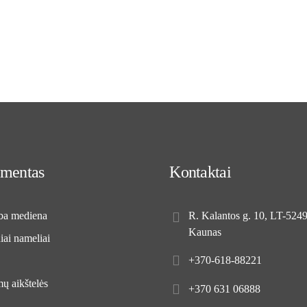
imentas
Kontaktai
ba mediena
R. Kalantos g. 10, LT-524
Kaunas
ai nameliai
+370-618-88221
ų aikštelės
+370 631 06888