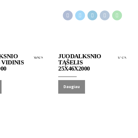
 mediena
Juodalksnio mediena
KSNIO
JUODALKSNIO
VIDINIS
TĄŠELIS
000
25X46X2000
Daugiau