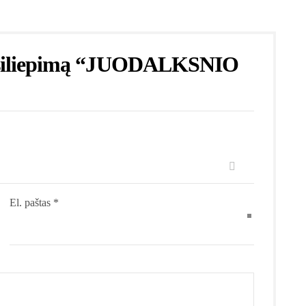
 atsiliepimą “JUODALKSNIO
El. paštas
*