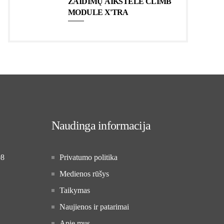
ŽAIDIMŲ AIKŠTELĖ CLIMB
MODULE X'TRA
Naudinga informacija
98
Privatumo politika
Medienos rūšys
Taikymas
Naujienos ir patarimai
Apie mus