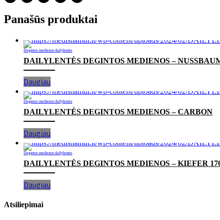
Panašūs produktai
Degintos medienos dailylentės
DAILYLENTĖS DEGINTOS MEDIENOS – NUSSBAUM
Daugiau
Degintos medienos dailylentės
DAILYLENTĖS DEGINTOS MEDIENOS – CARBON
Daugiau
Degintos medienos dailylentės
DAILYLENTĖS DEGINTOS MEDIENOS – KIEFER 17
Daugiau
Atsiliepimai