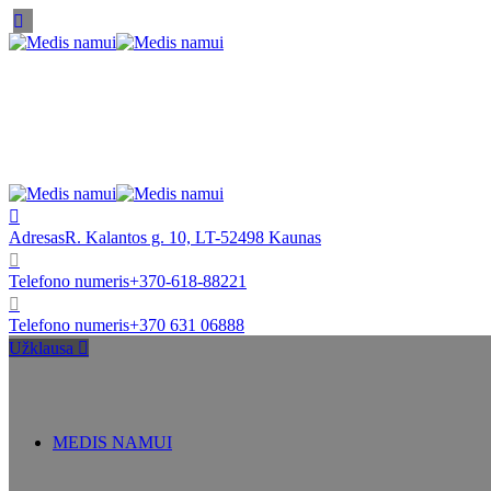
Adresas
R. Kalantos g. 10, LT-52498 Kaunas
Telefono numeris
+370-618-88221
Telefono numeris
+370 631 06888
Užklausa
MEDIS NAMUI