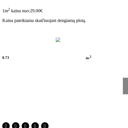
2
1m
kaina nuo:29.00€
Kaina pateikiama skaičiuojant dengiamą plotą.
2
0.73
m.