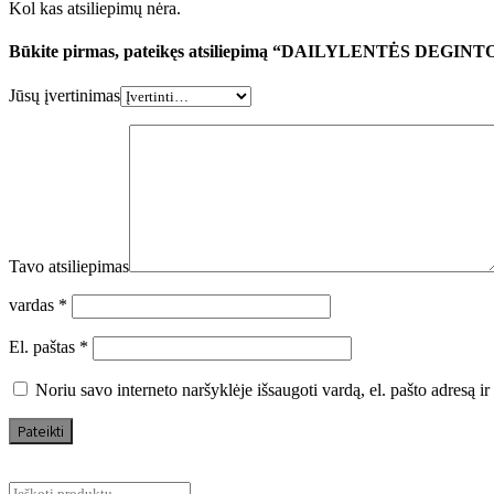
Kol kas atsiliepimų nėra.
Būkite pirmas, pateikęs atsiliepimą “DAILYLENTĖS DEG
Jūsų įvertinimas
Tavo atsiliepimas
vardas
*
El. paštas
*
Noriu savo interneto naršyklėje išsaugoti vardą, el. pašto adresą ir 
Ieškoti: