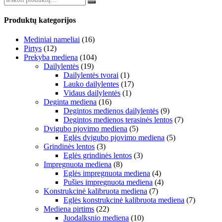
Produktų kategorijos
Mediniai nameliai
(16)
Pirtys
(12)
Prekyba mediena
(104)
Dailylentės
(19)
Dailylentės tvorai
(1)
Lauko dailylentes
(17)
Vidaus dailylentės
(1)
Deginta mediena
(16)
Degintos medienos dailylentės
(9)
Degintos medienos terasinės lentos
(7)
Dvigubo pjovimo mediena
(5)
Eglės dvigubo pjovimo mediena
(5)
Grindinės lentos
(3)
Eglės grindinės lentos
(3)
Impregnuota mediena
(8)
Eglės impregnuota mediena
(4)
Pušies impregnuota mediena
(4)
Konstrukcinė kalibruota mediena
(7)
Eglės konstrukcinė kalibruota mediena
(7)
Mediena pirtims
(22)
Juodalksnio mediena
(10)