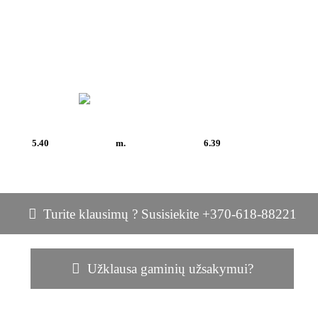
5.40
m.
6.39
Turite klausimų ? Susisiekite +370-618-88221
Užklausa gaminių užsakymui?