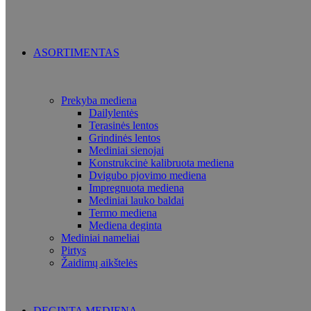
ASORTIMENTAS
Prekyba mediena
Dailylentės
Terasinės lentos
Grindinės lentos
Mediniai sienojai
Konstrukcinė kalibruota mediena
Dvigubo pjovimo mediena
Impregnuota mediena
Mediniai lauko baldai
Termo mediena
Mediena deginta
Mediniai nameliai
Pirtys
Žaidimų aikštelės
DEGINTA MEDIENA