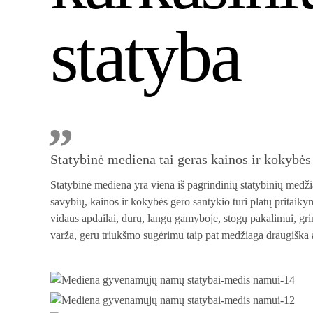
statyba
Statybinė mediena tai geras kainos ir kokybės 
Statybinė mediena yra viena iš pagrindinių statybinių medž
savybių, kainos ir kokybės gero santykio turi platų pritaik
vidaus apdailai, durų, langų gamyboje, stogų pakalimui, gri
varža, geru triukšmo sugėrimu taip pat medžiaga draugiška 