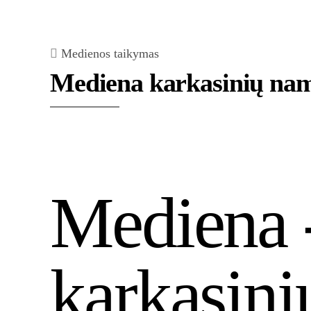
Medienos taikymas
Mediena karkasinių nam
Mediena 
karkasin