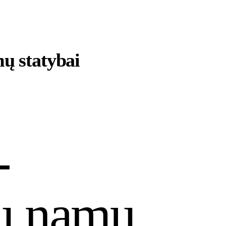
ų statybai
-
ių namų