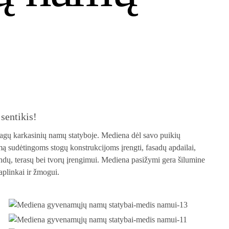
sentikis!
iagų karkasinių namų statyboje. Mediena dėl savo puikių
ymą sudėtingoms stogų konstrukcijoms įrengti, fasadų apdailai,
ndų, terasų bei tvorų įrengimui. Mediena pasižymi gera šilumine
aplinkai ir žmogui.