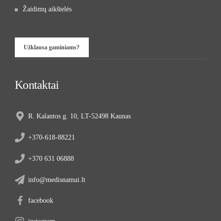
Žaidimų aikštelės
Užklausa gaminiams?
Kontaktai
R. Kalantos g. 10, LT-52498 Kaunas
+370-618-88221
+370 631 06888
info@medisnamui.lt
facebook