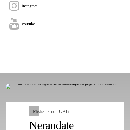
instagram
youtube
Medis namui, UAB
Nerandate