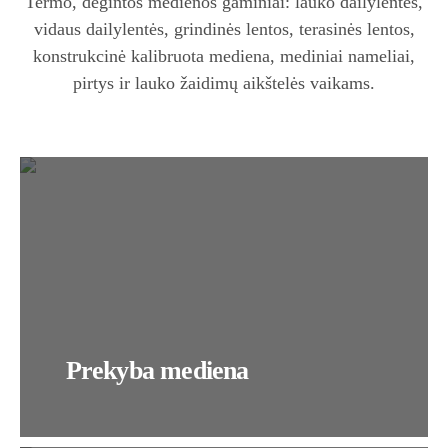
Termo, degintos medienos gaminiai: lauko dailylentės,
vidaus dailylentės, grindinės lentos, terasinės lentos,
konstrukcinė kalibruota mediena, mediniai nameliai,
pirtys ir lauko žaidimų aikštelės vaikams.
Prekyba mediena